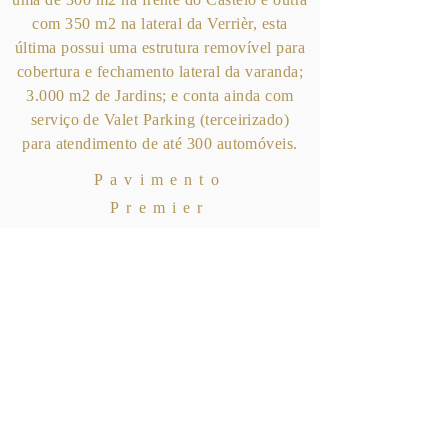
com 350 m2 na lateral da Verrièr, esta
última possui uma estrutura removível para
cobertura e fechamento lateral da varanda;
3.000 m2 de Jardins; e conta ainda com
serviço de Valet Parking (terceirizado)
para atendimento de até 300 automóveis.
Pavimento
Premier
e Superior
Verrièr
Av. do Batel, 1323 - Batel - Curitiba - Paraná
- CEP:
80420-090
(41) 3243-2359
-
contato@castelodobatel.com.br
Siga-nos: